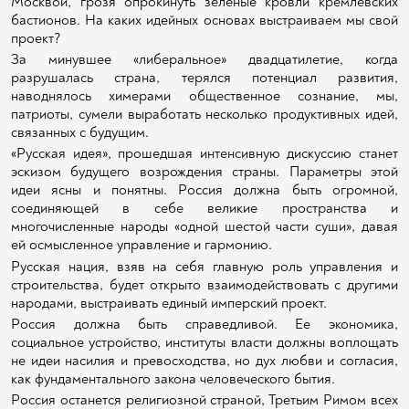
Москвой, грозя опрокинуть зеленые кровли кремлевских
бастионов. На каких идейных основах выстраиваем мы свой
проект?
За минувшее «либеральное» двадцатилетие, когда
разрушалась страна, терялся потенциал развития,
наводнялось химерами общественное сознание, мы,
патриоты, сумели выработать несколько продуктивных идей,
связанных с будущим.
«Русская идея», прошедшая интенсивную дискуссию станет
эскизом будущего возрождения страны. Параметры этой
идеи ясны и понятны. Россия должна быть огромной,
соединяющей в себе великие пространства и
многочисленные народы «одной шестой части суши», давая
ей осмысленное управление и гармонию.
Русская нация, взяв на себя главную роль управления и
строительства, будет открыто взаимодействовать с другими
народами, выстраивать единый имперский проект.
Россия должна быть справедливой. Ее экономика,
социальное устройство, институты власти должны воплощать
не идеи насилия и превосходства, но дух любви и согласия,
как фундаментального закона человеческого бытия.
Россия останется религиозной страной, Третьим Римом всех