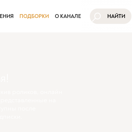
ЕНИЯ
ПОДБОРКИ
О КАНАЛЕ
НАЙТИ
я!
хив роликов, онлайн
представленные на
тупны поcле
дписки.