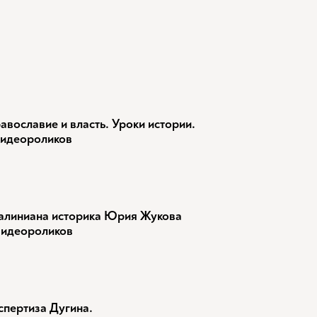
авославие и власть. Уроки истории.
видеороликов
алиниана историка Юрия Жукова
видеороликов
спертиза Дугина.