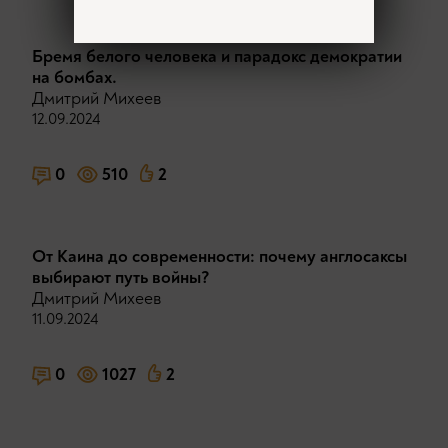
Бремя белого человека и парадокс демократии
на бомбах.
Дмитрий Михеев
12.09.2024
0
510
2
От Каина до современности: почему англосаксы
выбирают путь войны?
Дмитрий Михеев
11.09.2024
0
1027
2