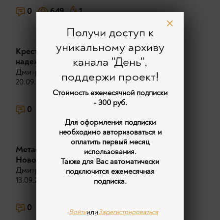
0
649
1
Получи доступ к
уникальному архиву
Крестовый поход Рейгана: страх против
канала "День",
надежды.
Дмитрий Михеев
поддержи проект!
20.09.2024
Стоимость ежемесячной подписки
- 300 руб.
0
593
Для оформления подписки
необходимо авторизоваться и
оплатить первый месяц
Метафизика вражды: Ветхий Завет против
использования.
Нового Завета.
Также для Вас автоматически
Дмитрий Михеев
подключится ежемесячная
13.09.2024
подписка.
0
620
или
Войти
Зарегистрироваться