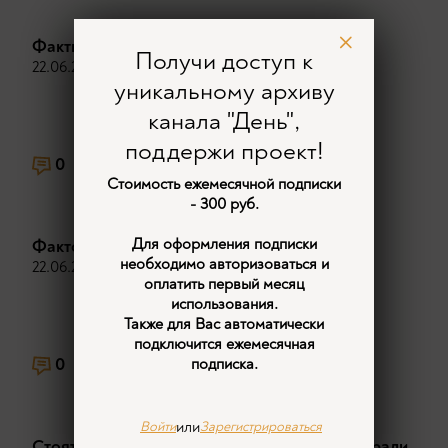
Факты и мифы о жизни в Иране.
Получи доступ к
22.06.2026
уникальному архиву
канала "День",
поддержи проект!
0
968
Стоимость ежемесячной подписки
- 300 руб.
Для оформления подписки
Фактор Курдистана на Ближнем Востоке
необходимо авторизоваться и
22.06.2026
оплатить первый месяц
использования.
Также для Вас автоматически
подключится ежемесячная
0
1183
2
подписка.
или
Войти
Зарегистрироваться
Стоять на своих ногах . Почему США проиграли