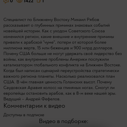
0
1422
1
Специалист по Ближнему Востоку Михаил Рябов
рассказывает о глубинных причинах знаковых событий
новейшей истории. Как с уходом Советского Союза
изменился регион, какие внешние и внутренние причины
привели к арабской "чуме", потери от которой более
миллиона жертв, 15 млн беженцев и 900 млрд долларов.
Почему США больше не могут удержать своё лидерство без
войны, как внутренние проблемы Америки послужили
катализатором глобального конфликта на Ближнем Востоке.
Когда был написан сценарий переустройства стратегически
важного региона планеты. Насколько реализовался план
США. В чём главная ценность Голанских высот. Почему
Саудовская Аравия колосс на глиняных ногах. Смогут ли
европейцы остановить арабов, как в 8-м веке нашей эры.
Ведущий – Андрей Фефелов.
Комментарии к видео
Доступны в подписке
Видео в подборке: