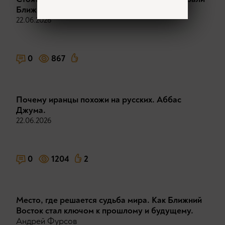
Ближний Восток
22.06.2026
0
867
Почему иранцы похожи на русских. Аббас
Джума.
22.06.2026
0
1204
2
Место, где решается судьба мира. Как Ближний
Восток стал ключом к прошлому и будущему.
Андрей Фурсов