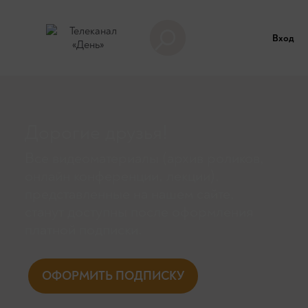
Вход
Дорогие друзья!
Все видеоматериалы (архив роликов,
онлайн конференции, лекции),
представленные на нашем сайте,
станут доступны поcле оформления
платной подписки.
ОФОРМИТЬ ПОДПИСКУ