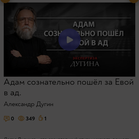
Адам сознательно пошёл за Евой
в ад.
Александр Дугин
0
349
1