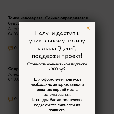
Точка невозврата. Сейчас определяется
будущее.
Александр Дугин
Получи доступ к
04.03.2026
уникальному архиву
канала "День",
0
312
2
поддержи проект!
Стоимость ежемесячной подписки
Современная наука скрывает реальность.
- 300 руб.
Александр Дугин
04.03.2026
Для оформления подписки
необходимо авторизоваться и
оплатить первый месяц
использования.
0
359
1
Также для Вас автоматически
подключится ежемесячная
подписка.