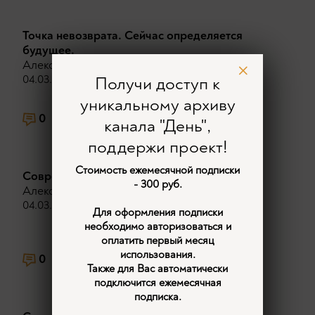
Точка невозврата. Сейчас определяется
будущее.
Александр Дугин
04.03.2026
Получи доступ к
уникальному архиву
0
296
2
канала "День",
поддержи проект!
Стоимость ежемесячной подписки
Современная наука скрывает реальность.
- 300 руб.
Александр Дугин
04.03.2026
Для оформления подписки
необходимо авторизоваться и
оплатить первый месяц
использования.
0
338
1
Также для Вас автоматически
подключится ежемесячная
подписка.