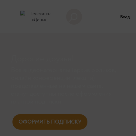
Вход
Дорогие друзья!
Все видеоматериалы (архив роликов,
онлайн конференции, лекции),
представленные на нашем сайте,
станут доступны поcле оформления
платной подписки.
ОФОРМИТЬ ПОДПИСКУ