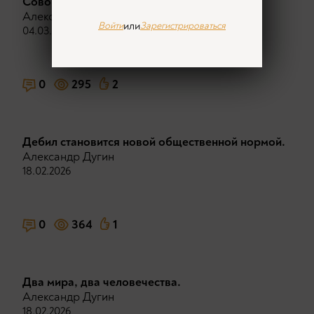
Совокупная власть мирового капитала.
Александр Дугин
или
Войти
Зарегистрироваться
04.03.2026
0
295
2
Дeбил становится новой общественной нopмой.
Александр Дугин
18.02.2026
0
364
1
Два мира, два человечества.
Александр Дугин
18.02.2026