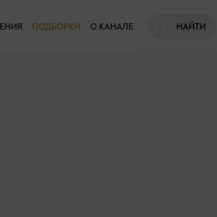
ЕНИЯ
ПОДБОРКИ
О КАНАЛЕ
НАЙТИ
я!
хив роликов, онлайн
представленные на
тупны поcле
дписки.