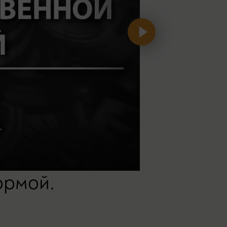
opмой.