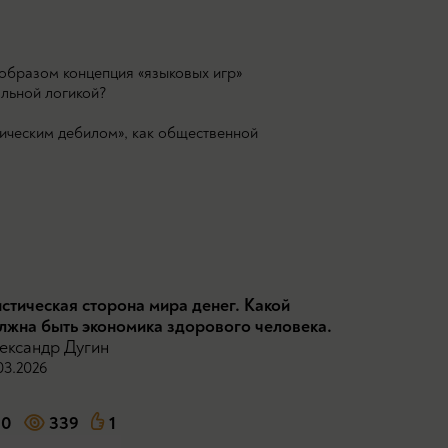
 образом концепция «языковых игр»
альной логикой?
тическим дебилом», как общественной
стическая сторона мира денег. Какой
лжна быть экономика здорового человека.
ександр Дугин
03.2026
0
339
1