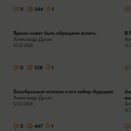
0
344
1
Время может быть обращено вспять.
В 
Александр Дугин
Ал
12.02.2026
12.
0
328
1
Безобразный человек и его кибер-будущее.
Ам
Александр Дугин
жа
Ал
12.02.2026
12.
0
447
1