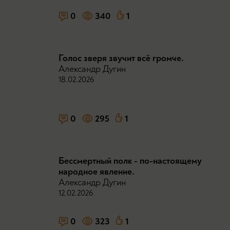
0
340
1
Голос зверя звучит всё громче.
Александр Дугин
18.02.2026
0
295
1
Бессмертный полк - по-настоящему
народное явление.
Александр Дугин
12.02.2026
0
323
1