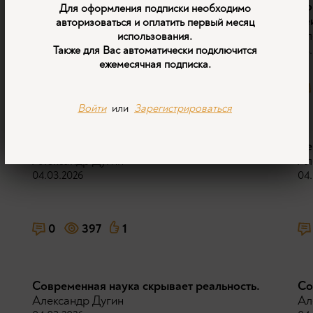
Империя и пять королей. Современный мир
Ко
Для оформления подписки необходимо
глазами Запада.
не
авторизоваться и оплатить первый месяц
Александр Дугин
Ал
использования.
19.03.2026
04.
Также для Вас автоматически подключится
ежемесячная подписка.
0
297
Войти
или
Зарегистрироваться
Иран поднял древнее знамя мести.
Че
Александр Дугин
Ал
04.03.2026
04.
0
397
1
Современная наука скрывает реальность.
Со
Александр Дугин
Ал