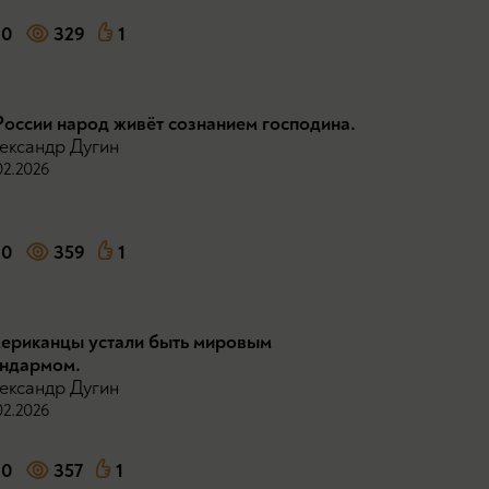
0
329
1
России народ живёт сознанием господина.
ександр Дугин
02.2026
0
359
1
ериканцы устали быть мировым
ндармом.
ександр Дугин
02.2026
0
357
1