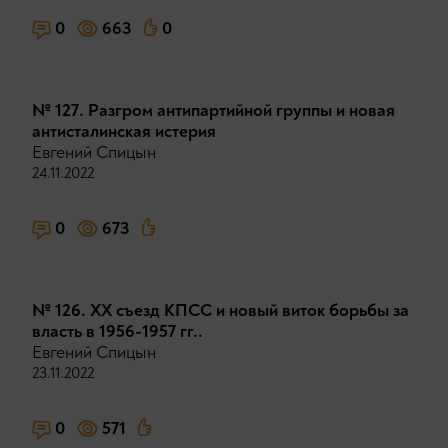
0
663
0
№ 127. Разгром антипартийной группы и новая
антисталинская истерия
Евгений Спицын
24.11.2022
0
673
№ 126. ХХ съезд КПСС и новый виток борьбы за
власть в 1956-1957 гг..
Евгений Спицын
23.11.2022
0
571