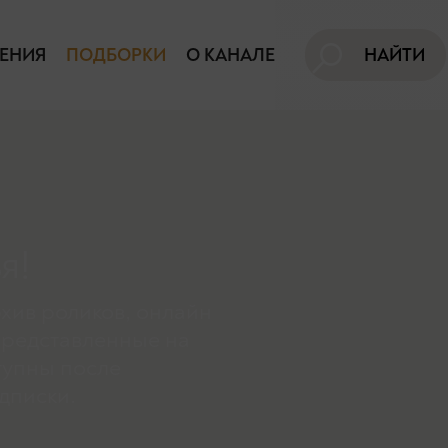
ЕНИЯ
ПОДБОРКИ
О КАНАЛЕ
НАЙТИ
я!
хив роликов, онлайн
представленные на
тупны поcле
дписки.