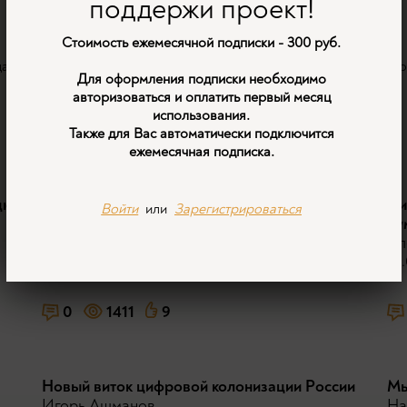
поддержи проект!
Стоимость ежемесячной подписки - 300 руб.
дана Эрнестовича Багдасаряна по теме "Матрицы общественного 
Для оформления подписки необходимо
авторизоваться и оплатить первый месяц
использования.
Также для Вас автоматически подключится
Видео в подборке:
ежемесячная подписка.
дка
"Теперь мы голые и беззащитные": краткая
Ци
Войти
или
Зарегистрироваться
история цифровой колонизации.
ну
Игорь Ашманов
Ал
07.05.2026
07.
0
1411
9
Новый виток цифровой колонизации России
Мы
Игорь Ашманов
На