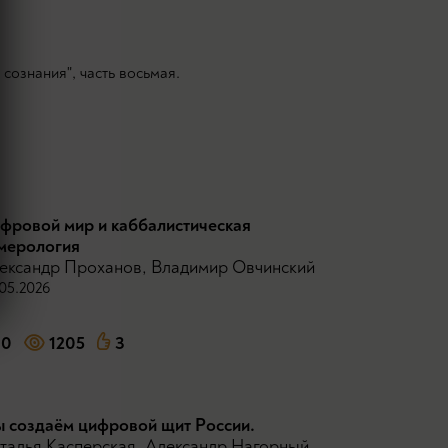
сознания", часть восьмая.
фровой мир и каббалистическая
мерология
ександр Проханов
,
Владимир Овчинский
05.2026
0
1205
3
 создаём цифровой щит Рoccии.
талья Касперская
,
Александр Нагорный