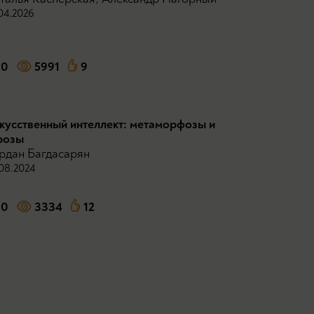
04.2026
0
5991
9
кусственный интеллект: метаморфозы и
розы
рдан Багдасарян
08.2024
0
3334
12