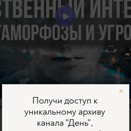
Получи доступ к
интеллект: метаморфозы и
уникальному архиву
канала "День",