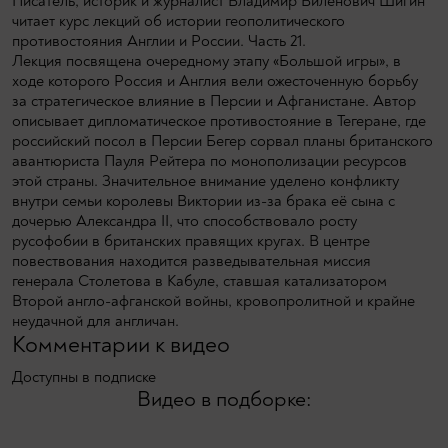
Писатель, историк и журналист Владимир Виленович Шигин
читает курс лекций об истории геополитического
противостояния Англии и России. Часть 21.
Лекция посвящена очередному этапу «Большой игры», в
ходе которого Россия и Англия вели ожесточенную борьбу
за стратегическое влияние в Персии и Афганистане. Автор
описывает дипломатическое противостояние в Тегеране, где
российский посол в Персии Бегер сорвал планы британского
авантюриста Пауля Рейтера по монополизации ресурсов
этой страны. Значительное внимание уделено конфликту
внутри семьи королевы Виктории из-за брака её сына с
дочерью Александра II, что способствовало росту
русофобии в британских правящих кругах. В центре
повествования находится разведывательная миссия
генерала Столетова в Кабуле, ставшая катализатором
Второй англо-афганской войны, кровопролитной и крайне
неудачной для англичан.
Комментарии к видео
Доступны в подписке
Видео в подборке: