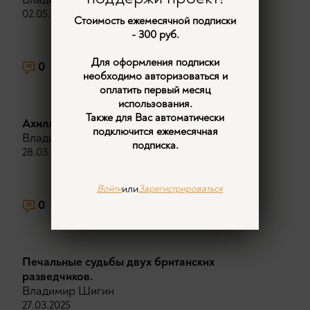
02.05.2025
Стоимость ежемесячной подписки
- 300 руб.
Для оформления подписки
0
2568
11
необходимо авторизоваться и
оплатить первый месяц
использования.
Также для Вас автоматически
Ахиллесова пята Британской короны.
подключится ежемесячная
Владимир Шигин
подписка.
28.03.2025
или
Войти
Зарегистрироваться
0
2200
9
Печальные судьбы двух британских
разведчиков.
Владимир Шигин
27.03.2025