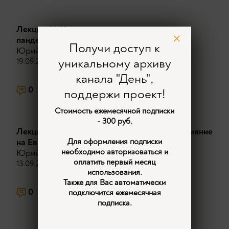
Лекция 14. Чума, восстания и империи: как
пандемия изменила историю Евразии.
Получи доступ к
Юрий Емельянов
уникальному архиву
19.09.2025
канала "День",
0
1252
1
поддержи проект!
Стоимость ежемесячной подписки
- 300 руб.
Лекция 13. Монгольские завоевания и их влияние
на Европу: от Альби до Ренессанса.
Для оформления подписки
необходимо авторизоваться и
Юрий Емельянов
оплатить первый месяц
13.09.2025
использования.
Также для Вас автоматически
0
1480
2
подключится ежемесячная
подписка.