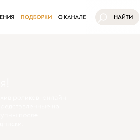
ЕНИЯ
ПОДБОРКИ
О КАНАЛЕ
НАЙТИ
я!
хив роликов, онлайн
представленные на
тупны поcле
дписки.