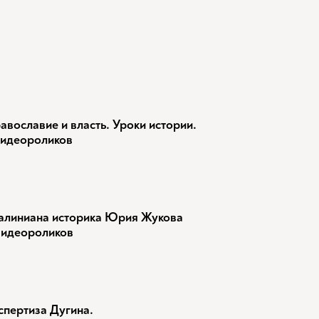
авославие и власть. Уроки истории.
видеороликов
алиниана историка Юрия Жукова
видеороликов
спертиза Дугина.