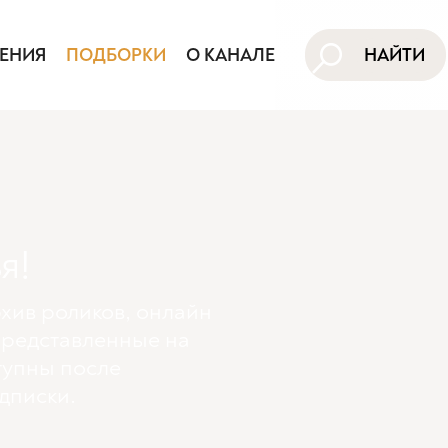
ЕНИЯ
ПОДБОРКИ
О КАНАЛЕ
НАЙТИ
я!
хив роликов, онлайн
представленные на
тупны поcле
дписки.