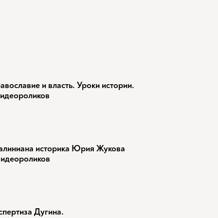
авославие и власть. Уроки истории.
видеороликов
алиниана историка Юрия Жукова
видеороликов
спертиза Дугина.