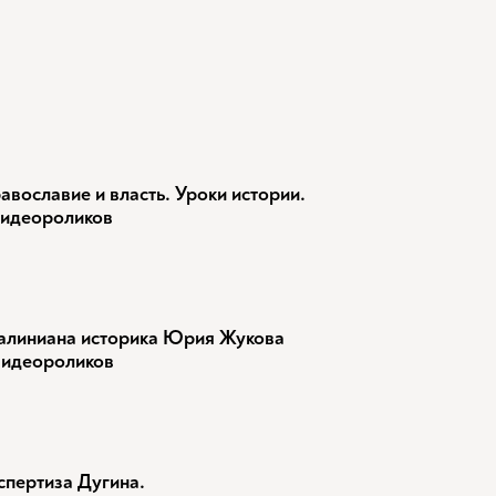
авославие и власть. Уроки истории.
видеороликов
алиниана историка Юрия Жукова
видеороликов
спертиза Дугина.