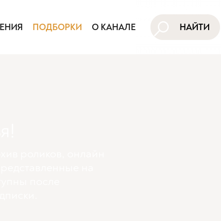
ЕНИЯ
ПОДБОРКИ
О КАНАЛЕ
НАЙТИ
я!
хив роликов, онлайн
представленные на
тупны поcле
дписки.