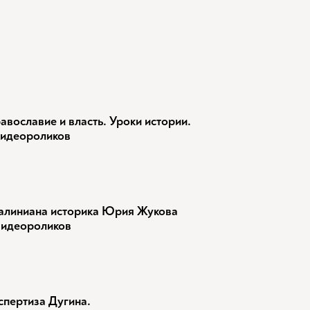
авославие и власть. Уроки истории.
видеороликов
алиниана историка Юрия Жукова
видеороликов
спертиза Дугина.