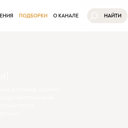
ЕНИЯ
ПОДБОРКИ
О КАНАЛЕ
НАЙТИ
я!
хив роликов, онлайн
представленные на
тупны поcле
дписки.