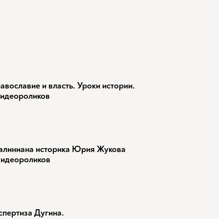
авославие и власть. Уроки истории.
видеороликов
алиниана историка Юрия Жукова
видеороликов
спертиза Дугина.