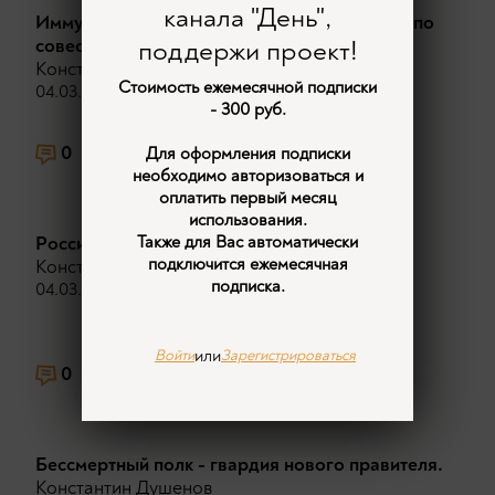
канала "День",
Иммунитет человека к соблазну, или выбор по
совести.
поддержи проект!
Константин Душенов
Стоимость ежемесячной подписки
04.03.2026
- 300 руб.
0
276
Для оформления подписки
необходимо авторизоваться и
оплатить первый месяц
использования.
Россия возвращает свою историю.
Также для Вас автоматически
подключится ежемесячная
Константин Душенов
подписка.
04.03.2026
или
Войти
Зарегистрироваться
0
324
Бессмертный полк - гвардия нового правителя.
Константин Душенов