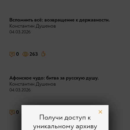
Вспомнить всё: возвращение к державности.
Константин Душенов
04.03.2026
0
263
Афонское чудо: битва за русскую душу.
Константин Душенов
04.03.2026
0
272
Получи доступ к
уникальному архиву