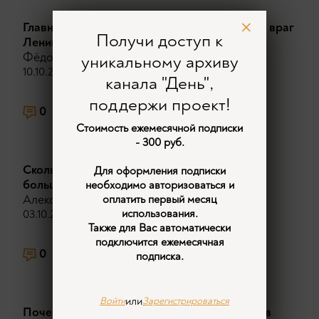
Главная битва начала века и самый опасный враг
Получи доступ к
Ленина
Фёдор Раззаков
уникальному архиву
10.10.2023
канала "День",
поддержи проект!
0
2413
4
Стоимость ежемесячной подписки
- 300 руб.
Сколько русских и евреев было среди
Для оформления подписки
большевиков?
необходимо авторизоваться и
Александр Колпакиди
оплатить первый месяц
использования.
03.10.2023
Также для Вас автоматически
подключится ежемесячная
0
3913
2
подписка.
или
Войти
Зарегистрироваться
Почему антикапиталистическая революция в