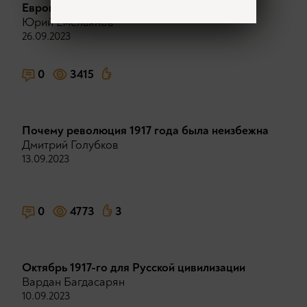
Европе была невозможна
Юрий Емельянов
26.09.2023
0
3415
Почему революция 1917 года была неизбежна
Дмитрий Голубков
13.09.2023
0
4773
3
Октябрь 1917-го для Русской цивилизации
Вардан Багдасарян
10.09.2023