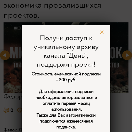
экономика провалившихся
проектов.
Получи доступ к
уникальному архиву
канала "День",
поддержи проект!
Стоимость ежемесячной подписки
- 300 руб.
Для оформления подписки
Фёдор Лисицын
необходимо авторизоваться и
оплатить первый месяц
использования.
0
1839
5
Также для Вас автоматически
подключится ежемесячная
подписка.
Федор Лисицын представляет книгу Роберта Стэнли