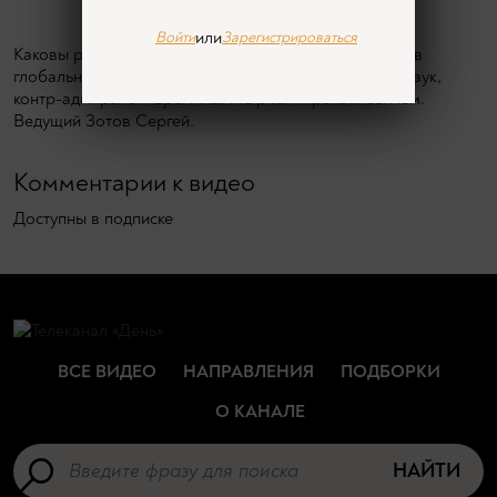
или
Войти
Зарегистрироваться
Каковы реальные интересы африканских государств в
глобальном мире? Говорим с кандидатом военных наук,
контр-адмиралом Ерёминым Юрием Прокопиевичем.
Ведущий Зотов Сергей.
Комментарии к видео
Доступны в подписке
ВСЕ ВИДЕО
НАПРАВЛЕНИЯ
ПОДБОРКИ
О КАНАЛЕ
НАЙТИ