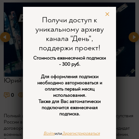
Получи доступ к
уникальному архиву
канала "День",
поддержи проект!
Стоимость ежемесячной подписки
- 300 руб.
Для оформления подписки
Юрий Ерёмин
необходимо авторизоваться и
оплатить первый месяц
0
1584
6
использования.
Также для Вас автоматически
подключится ежемесячная
подписка.
Полный анализ военного и военно-технического присутствия
России в мире. Военные базы, ПМТО, двусторонние
договорённости вчера, сегодня и завтра. Говорит кандидат
или
Войти
Зарегистрироваться
военных наук, контр-адмирал Юрий Прокопиевич Ерёмин.