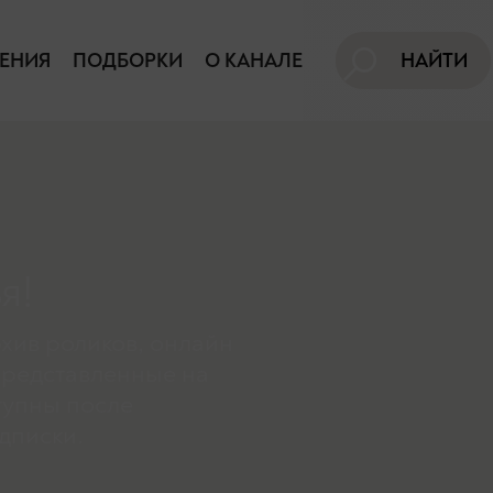
ЕНИЯ
ПОДБОРКИ
О КАНАЛЕ
НАЙТИ
я!
хив роликов, онлайн
представленные на
тупны поcле
дписки.