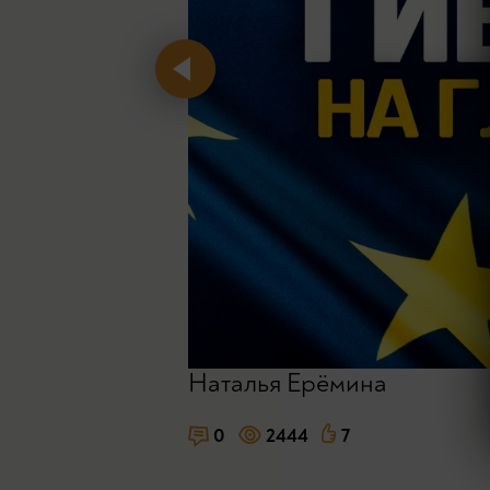
Наталья Ерёмина
0
2444
7