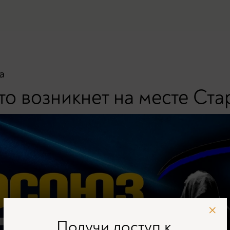
а
о возникнет на месте Ста
Получи доступ к