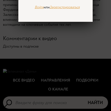
причины войны, интересы великих держав, роль Франца
или
Войти
Зарегистрироваться
Фердинанда и предпосылки к глобальному конфликту.
Залесский делится теориями об убийстве Фердинанда,
влиянии британской дипломатии и историографическими
взглядами на ключевые события тех лет.
Комментарии к видео
Доступны в подписке
ВСЕ ВИДЕО
НАПРАВЛЕНИЯ
ПОДБОРКИ
О КАНАЛЕ
НАЙТИ