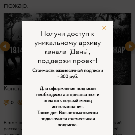
пожар.
Получи доступ к
уникальному архиву
канала "День",
поддержи проект!
Стоимость ежемесячной подписки
- 300 руб.
Константин Залесский
Для оформления подписки
необходимо авторизоваться и
оплатить первый месяц
0
1930
9
использования.
Также для Вас автоматически
подключится ежемесячная
В этом видео историк и журналист Константин Залесский
подписка.
рассказывает о значимости Первой мировой войны, её
влиянии на мировую историю и общество. Обсуждаются