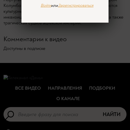
Колумбом и завоеваниях Эрнана Кортеса. Обсуждаются
или
Войти
Зарегистрироваться
культурные различия Испании и Португалии, роль
инквизиции, экспедиции Васко да Гамы и Магеллана, а также
трагическая судьба ацтекской империи.
Комментарии к видео
Доступны в подписке
ВСЕ ВИДЕО
НАПРАВЛЕНИЯ
ПОДБОРКИ
О КАНАЛЕ
НАЙТИ