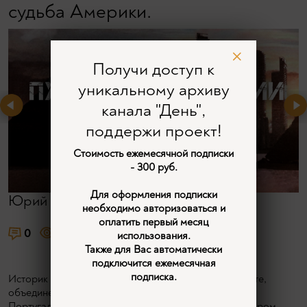
судьба Америки.
Получи доступ к
уникальному архиву
канала "День",
поддержи проект!
Стоимость ежемесячной подписки
- 300 руб.
Для оформления подписки
Юрий Емельянов
необходимо авторизоваться и
оплатить первый месяц
0
1331
2
использования.
Также для Вас автоматически
подключится ежемесячная
подписка.
Историк Юрий Емельянов рассказывает о реконкисте,
объединении Испании, колониальных экспедициях
Португалии и Испании, открытии Америки Христофором