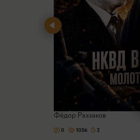
Фёдор Раззаков
0
1056
2