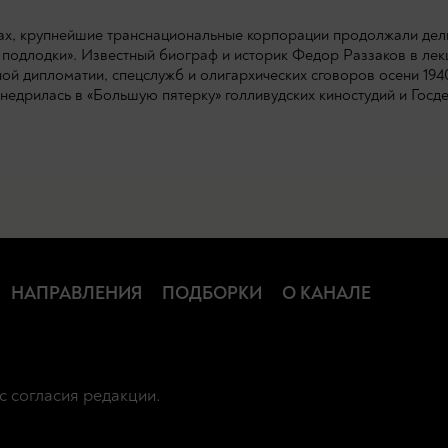
ах, крупнейшие транснациональные корпорации продолжали делит
 подлодки». Известный биограф и историк Федор Раззаков в лек
й дипломатии, спецслужб и олигархических сговоров осени 1940
внедрилась в «Большую пятерку» голливудских киностудий и Го
НАПРАВЛЕНИЯ
ПОДБОРКИ
О КАНАЛЕ
с согласия редакции.