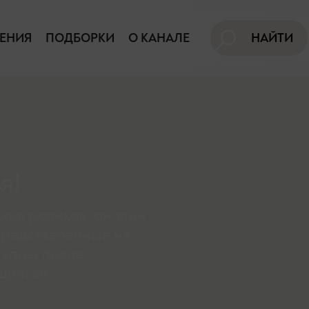
ЕНИЯ
ПОДБОРКИ
О КАНАЛЕ
НАЙТИ
я!
хив роликов, онлайн
представленные на
тупны поcле
дписки.