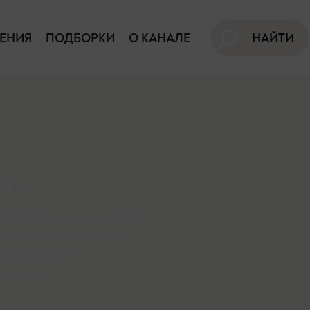
ЕНИЯ
ПОДБОРКИ
О КАНАЛЕ
НАЙТИ
я!
хив роликов, онлайн
представленные на
тупны поcле
дписки.