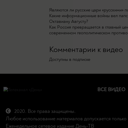
Являются ли русские цари «русскими» по
Какие информационные войны вел папски
Октавиану Августу?
Как Россия превращается в главный це
современном геополитическом противо
Комментарии к видео
Доступны в подписке
ВСЕ ВИДЕО
2020. Все права защищены.
Любое использование материалов допускается только 
Еженедельное сетевое издание День-ТВ