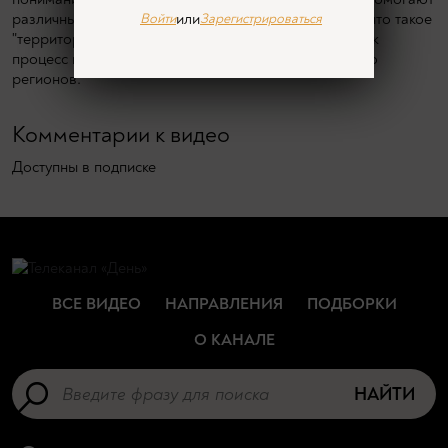
различные концепции и теории, посвященные тому, что такое
или
Войти
Зарегистрироваться
"территория" и "регионализация", раскрывающие как
процесс постоянной трансформации, так и иерархию
регионов.
Комментарии к видео
Доступны в подписке
ВСЕ ВИДЕО
НАПРАВЛЕНИЯ
ПОДБОРКИ
О КАНАЛЕ
НАЙТИ