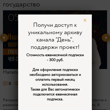
государство
Получи доступ к
уникальному архиву
канала "День",
поддержи проект!
Стоимость ежемесячной подписки
- 300 руб.
Для оформления подписки
Наталья Ерёмина
необходимо авторизоваться и
оплатить первый месяц
0
6074
1
использования.
Также для Вас автоматически
подключится ежемесячная
подписка.
Раскрывается проблема связности национального вопроса и
развития государственности, в том числе суверенитета. В
понимании процессов развития государственности помогают