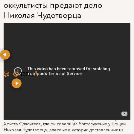
оккультисты предают дело
Николая Чудотворца
1077
Патриарх Московский и всея Руси Кирилл верит в
объединение христиан разных церквей в будущем. "Сегодня
мы еще разделены, поелику богословские проблемы,
пришедшие к нам из древности, не дают возможности нам
воссоединиться", — сказал патриарх в воскресенье в храме
Христа Спасителя, где он совершил богослужение у мощей
Николая Чудотворца, впервые в истории доставленных из