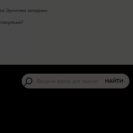
 из Эрмитажа западным
спекуляций?
НАЙТИ