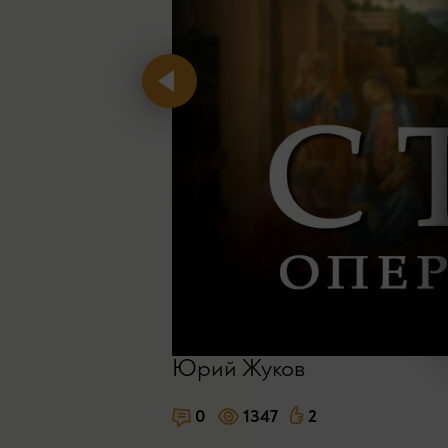
Юрий Жуков
0
1347
2