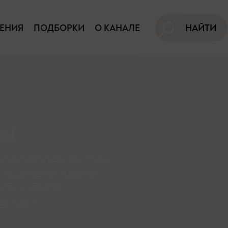
ЕНИЯ
ПОДБОРКИ
О КАНАЛЕ
НАЙТИ
я!
хив роликов, онлайн
представленные на
тупны поcле
дписки.