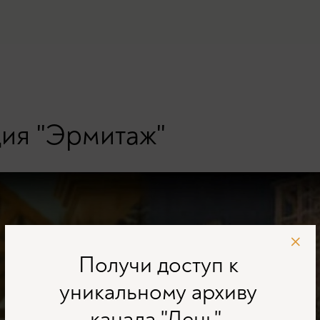
ия "Эрмитаж"
Получи доступ к
уникальному архиву
канала "День",