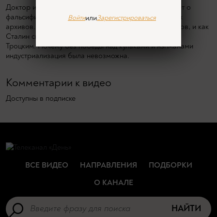
Доктор исторических наук Юрий Жуков рассказывает о
фальсификации советской истории и тайнах закрытых
или
Войти
Зарегистрироваться
архивов. Какую политику продвигали Бухарин и Рыков, и как
Сталин сыграл на их противоречиях с Зиновьевым и
Троцким. Почему без победы над кулаками и нэпманами
индустриализация была невозможна.
Комментарии к видео
Доступны в подписке
ВСЕ ВИДЕО
НАПРАВЛЕНИЯ
ПОДБОРКИ
О КАНАЛЕ
НАЙТИ