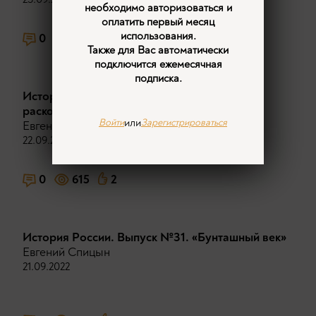
необходимо авторизоваться и
оплатить первый месяц
использования.
0
540
Также для Вас автоматически
подключится ежемесячная
подписка.
История России. Выпуск №30. Церковный
раскол в XVII веке
или
Войти
Зарегистрироваться
Евгений Спицын
22.09.2022
0
615
2
История России. Выпуск №31. «Бунташный век»
Евгений Спицын
21.09.2022