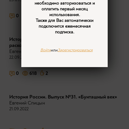
необходимо авторизоваться и
оплатить первый месяц
использования.
0
544
Также для Вас автоматически
подключится ежемесячная
подписка.
История России. Выпуск №30. Церковный
раскол в XVII веке
или
Войти
Зарегистрироваться
Евгений Спицын
22.09.2022
0
618
2
История России. Выпуск №31. «Бунташный век»
Евгений Спицын
21.09.2022