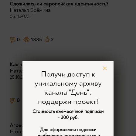
Сложилась ли европейская идентичность?
Наталья Ерёмина
06.11.2023
0
1335
2
Как национализм связан с патриотизмом?
Наталья Ерёмина
Получи доступ к
28.10.2023
уникальному архиву
канала "День",
поддержи проект!
0
1329
1
Стоимость ежемесячной подписки
- 300 руб.
Агрессивный национализм
Для оформления подписки
Наталья Ерёмина
необходимо авторизоваться и