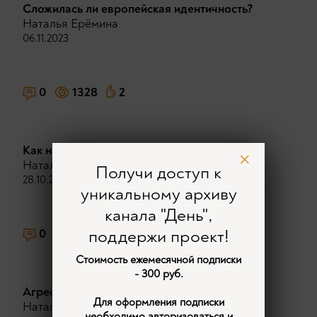
Сложилась ли европейская идентичность?
Наталья Ерёмина
06.11.2023
0
1328
2
Как национализм связан с патриотизмом?
Наталья Ерёмина
Получи доступ к
28.10.2023
уникальному архиву
канала "День",
поддержи проект!
0
1322
1
Стоимость ежемесячной подписки
- 300 руб.
Агрессивный национализм
Для оформления подписки
Наталья Ерёмина
необходимо авторизоваться и